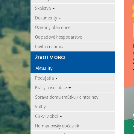
Školstvo
Dokumenty
Územný plán obce
Odpadové hospodárstvo
Civilná ochrana
ŽIVOT V OBCI
Aktuality
Podujatia
Krásy našej obce
Správa domu smútku / cintorínov
Voľby
Cirkvi v obci
Hermanovský občasník