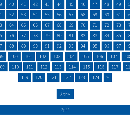
9
40
41
42
43
44
45
46
47
48
49
1
52
53
54
55
56
57
58
59
60
61
3
64
65
66
67
68
69
70
71
72
73
5
76
77
78
79
80
81
82
83
84
85
7
88
89
90
91
92
93
94
95
96
97
99
100
101
102
103
104
105
106
107
10
09
110
111
112
113
114
115
116
117
1
119
120
121
122
123
124
>
Archív
Späť