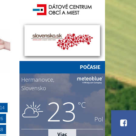
POČASIE
14
26
38