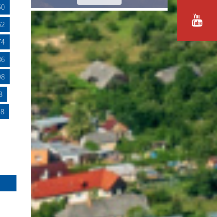
50
62
74
86
98
8
18