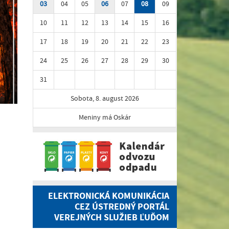
03
04
05
06
07
08
09
10
11
12
13
14
15
16
17
18
19
20
21
22
23
24
25
26
27
28
29
30
31
Sobota, 8. august 2026
Meniny má Oskár
ELEKTRONICKÁ KOMUNIKÁCIA
CEZ ÚSTREDNÝ PORTÁL
VEREJNÝCH SLUŽIEB ĽUĎOM