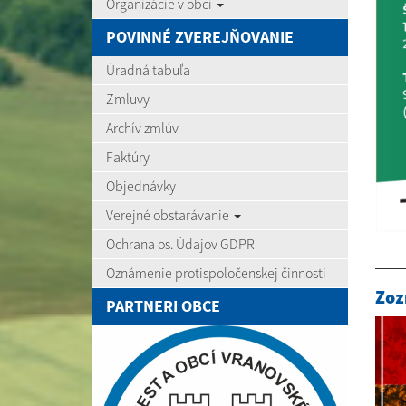
Organizácie v obci
POVINNÉ ZVEREJŇOVANIE
Úradná tabuľa
Zmluvy
Archív zmlúv
Faktúry
Objednávky
Verejné obstarávanie
Ochrana os. Údajov GDPR
Oznámenie protispoločenskej činnosti
Zoz
PARTNERI OBCE