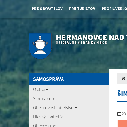
PRE OBYVATEĽOV
PRE TURISTOV
PROFIL VER. 
HERMANOVCE NAD
OFICIÁLNE STRÁNKY OBCE
SAMOSPRÁVA
O obci
ŠI
Starosta obce
Obecné zastupiteľstvo
20.
Hlavný kontrolór
Obecný úrad