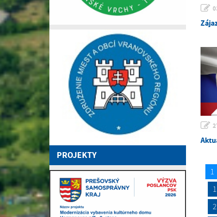
0
Zája
2
Aktu
PROJEKTY
1
1
2