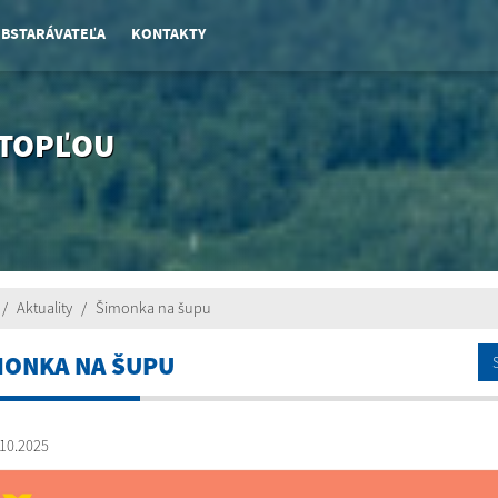
OBSTARÁVATEĽA
KONTAKTY
 TOPĽOU
Aktuality
Šimonka na šupu
MONKA NA ŠUPU
10.2025