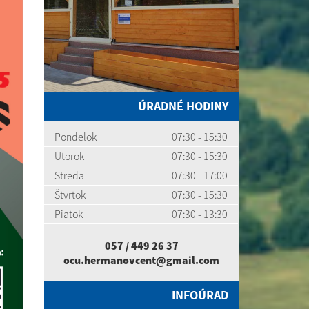
ÚRADNÉ HODINY
Pondelok
07:30 - 15:30
Utorok
07:30 - 15:30
Streda
07:30 - 17:00
Štvrtok
07:30 - 15:30
Piatok
07:30 - 13:30
057 / 449 26 37
ocu.hermanovcent@gmail.com
INFOÚRAD