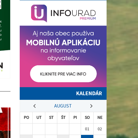
KALENDÁR
AUGUST
PO
UT
ST
ŠT
PI
SO
NE
01
02