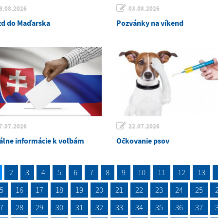
3.08.2026
03.08.2026
zd do Maďarska
Pozvánky na víkend
7.07.2026
22.07.2026
álne informácie k voľbám
Očkovanie psov
2
3
4
5
6
7
8
9
10
11
12
13
5
16
17
18
19
20
21
22
23
24
25
7
28
29
30
31
32
33
34
35
36
37