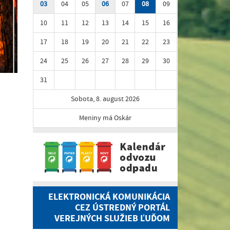
03
04
05
06
07
08
09
10
11
12
13
14
15
16
17
18
19
20
21
22
23
24
25
26
27
28
29
30
31
Sobota, 8. august 2026
Meniny má Oskár
ELEKTRONICKÁ KOMUNIKÁCIA
CEZ ÚSTREDNÝ PORTÁL
VEREJNÝCH SLUŽIEB ĽUĎOM