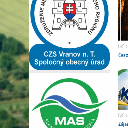
0
Čas 
0
Zája