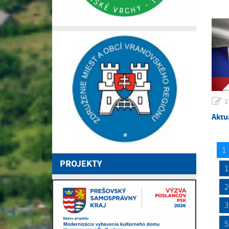
2
Aktu
1
PROJEKTY
1
2
3
5