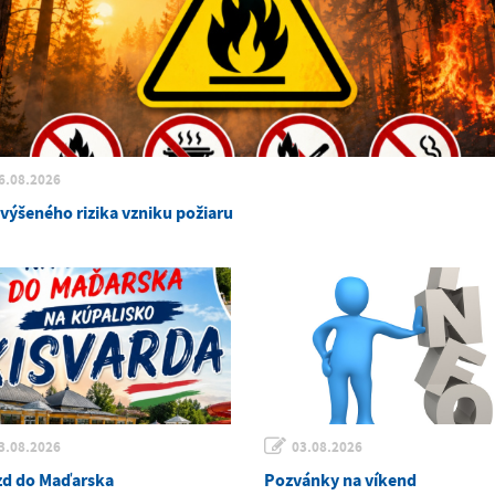
6.08.2026
zvýšeného rizika vzniku požiaru
3.08.2026
03.08.2026
zd do Maďarska
Pozvánky na víkend