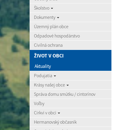
Školstvo
Dokumenty
Územný plán obce
Odpadové hospodárstvo
Civilná ochrana
ŽIVOT V OBCI
Aktuality
Podujatia
Krásy našej obce
Správa domu smútku / cintorínov
Voľby
Cirkvi v obci
Hermanovský občasník