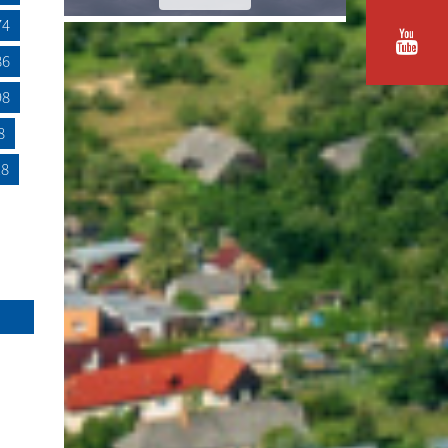
74
86
98
8
18