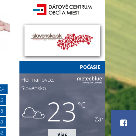
POČASIE
14
26
38
50
62