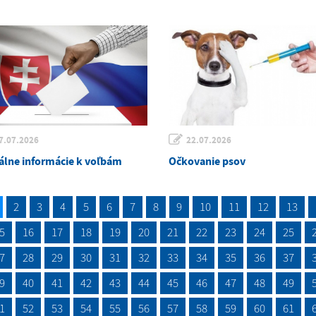
7.07.2026
22.07.2026
álne informácie k voľbám
Očkovanie psov
2
3
4
5
6
7
8
9
10
11
12
13
5
16
17
18
19
20
21
22
23
24
25
7
28
29
30
31
32
33
34
35
36
37
9
40
41
42
43
44
45
46
47
48
49
1
52
53
54
55
56
57
58
59
60
61