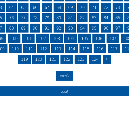
3
64
65
66
67
68
69
70
71
72
73
5
76
77
78
79
80
81
82
83
84
85
7
88
89
90
91
92
93
94
95
96
97
99
100
101
102
103
104
105
106
107
10
09
110
111
112
113
114
115
116
117
1
119
120
121
122
123
124
>
Archív
Späť