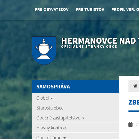
PRE OBYVATEĽOV
PRE TURISTOV
PROFIL VER. 
HERMANOVCE NAD
OFICIÁLNE STRÁNKY OBCE
SAMOSPRÁVA
O obci
ZB
Starosta obce
Obecné zastupiteľstvo
22.
Hlavný kontrolór
Obecný úrad