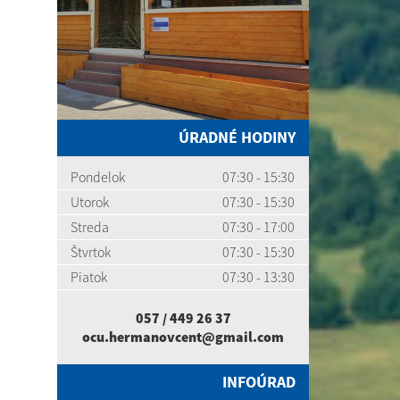
ÚRADNÉ HODINY
Pondelok
07:30 - 15:30
Utorok
07:30 - 15:30
Streda
07:30 - 17:00
Štvrtok
07:30 - 15:30
Piatok
07:30 - 13:30
057 / 449 26 37
ocu.hermanovcent@gmail.com
INFOÚRAD