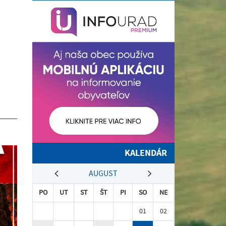
KALENDÁR
AUGUST
PO
UT
ST
ŠT
PI
SO
NE
01
02