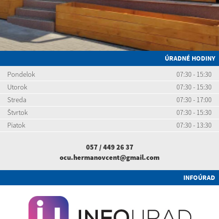
ÚRADNÉ HODINY
Pondelok
07:30 - 15:30
Utorok
07:30 - 15:30
Streda
07:30 - 17:00
Štvrtok
07:30 - 15:30
Piatok
07:30 - 13:30
057 / 449 26 37
ocu.hermanovcent@gmail.com
INFOÚRAD