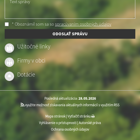
Text správy
* Oboznámil som sa so
spracúvaním osobných údajov
ODOSLAŤ SPRÁVU
Užitočné linky
Firmy v obci
Dotácie
Posledná aktualizácia:
28.05.2026
využite možnosť získavania aktuálnych informácií s využitím RSS
Mapa stránok
|
Vytlačiť stránku
Vyhlásenie o prístupnosti
|
Autorské práva
Ochrana osobných údajov