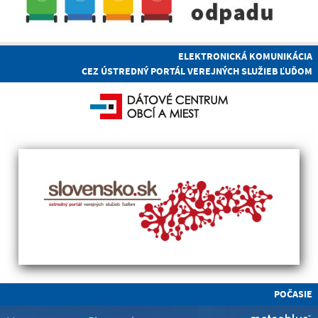
ELEKTRONICKÁ KOMUNIKÁCIA
CEZ ÚSTREDNÝ PORTÁL VEREJNÝCH SLUŽIEB ĽUĎOM
POČASIE