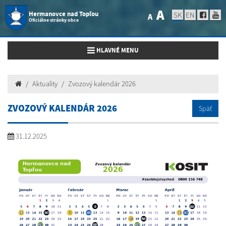
A
Hermanovce nad Topľou
SK
EN
A
Oficiálne stránky obce
Toggle navigation
HLAVNÉ MENU
Aktuality
Zvozový kalendár 2026
ZVOZOVÝ KALENDÁR 2026
Späť
31.12.2025