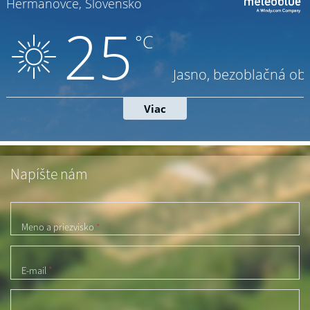
Napíšte nám
Meno a priezvisko
*
E-mail
*